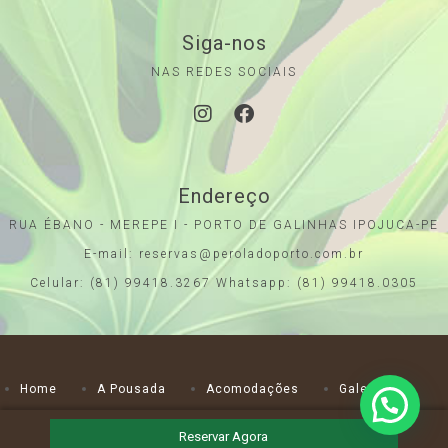
Siga-nos
NAS REDES SOCIAIS
Endereço
RUA ÉBANO - MEREPE I - PORTO DE GALINHAS IPOJUCA-PE
E-mail: reservas@peroladoporto.com.br
Celular: (81) 99418.3267 Whatsapp: (81) 99418.0305
Home
A Pousada
Acomodações
Galeria
A Praia
Contato
Reservar Agora